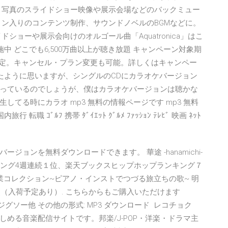
用途 写真のスライドショー映像や展示会場などのバックミュー
ョン入りのコンテンツ制作、サウンドノベルのBGMなどに。
ショーや展示会向けのオルゴール曲「Aquatronica」はこ
ンペーン実施中 どこでも6,500万曲以上が聴き放題 キャンペーン対象期
限定。キャンセル・プラン変更も可能。詳しくはキャンペー
は減ったように思いますが、シングルのCDにカラオケバージョン
っているのでしょうが、僕はカラオケバージョンは聴かな
てる時にカラオ mp3 無料の情報ページです mp3 無料
行 転職 ｺﾞﾙﾌ 携帯 ﾀﾞｲｴｯﾄ ｸﾞﾙﾒ ﾌｧｯｼｮﾝ ﾃﾚﾋﾞ 映画 ﾈｯﾄ
ョンを無料ダウンロードできます。 華途 -hanamichi-
プホップランキング4週連続１位、楽天ブックスヒップホップランキング７
業コレクション~ピアノ・インストでつづる旅立ちの歌~ 明
15点（入荷予定あり）. こちらからもご購入いただけます
, ジグソー他 その他の形式: MP3 ダウンロード レコチョク
める音楽配信サイトです。邦楽/J-POP・洋楽・ドラマ主