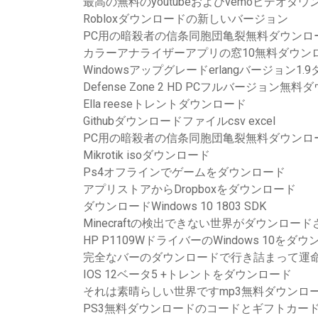
最高の無料のyoutubeおよびvemoビデオダウン
Robloxダウンロードの新しいバージョン
PC用の暗殺者の信条同胞団亀裂無料ダウンロ
カラーアナライザーアプリの窓10無料ダウン
Windowsアップグレードerlangバージョン1
Defense Zone 2 HD PCフルバージョン無
Ella reeseトレントダウンロード
Githubダウンロードファイルcsv excel
PC用の暗殺者の信条同胞団亀裂無料ダウンロ
Mikrotik isoダウンロード
Ps4オフラインでゲームをダウンロード
アプリストアからDropboxをダウンロード
ダウンロードWindows 10 1803 SDK
Minecraftの検出できない世界がダウンロー
HP P1109WドライバーのWindows 10をダ
完全なバーのダウンロードで行き詰まって運命2
IOS 12ベータ5 +トレントをダウンロード
それは素晴らしい世界ですmp3無料ダウンロ
PS3無料ダウンロードのコードとギフトカー