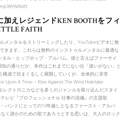
p3やWAVの
クスに加えレジェンドKEN BOOTHをフィ
TLE FAITH
メンタルをストリーミングしたり、YouTubeビデオに無
できます。これらは無料のインストゥルメンタルに最適な
トゥルメンタル・ヒップホップ・アルバム。彼と言えばファーサイ
で周知の通りだが、本作はこれまでにない位「迷いがない」と
いう構成で目まぐるしく展開していくが、全体的に非常
e Upon A Time-・Rise Against The Wind Hidetake
ク・エレクトロニカなどを多くのジャンルを取り込んだスタイ
Kテレビ『プロフェッショナル 仕事の流儀』の主題歌
ャル・バンドにとっての10年越しとなるファースト・アルバ
はなく誰かのための歌であろうとする思いは、大人のロック