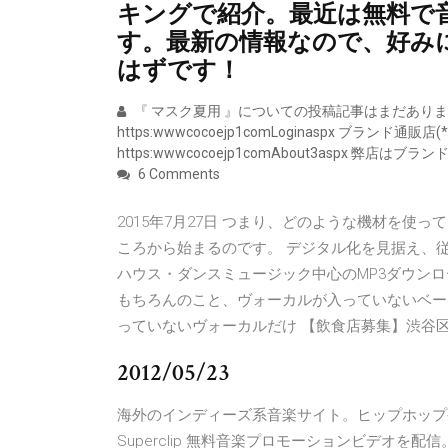
キングで紹介。最近は無料で
す。最新の情報なので、好み
はずです！
『 マスク夏用 』についての投稿記事はまだあり
https:wwwcocoejp1comLoginaspx ブランド通販
https:wwwcocoejp1comAbout3aspx 弊店はブ
6 Comments
2015年7月27日 つまり、どのような機材を使
ころから始まるのです。 デジタル化を見据え、
ハウス・ダンスミュージック中心のMP3ダウン
もちろんのこと、ヴォーカルが入っていないベースの
っていないヴォーカルだけ 【飲食店募集】渋谷
2012/05/23
海外のインディーズ系音楽サイト。ヒップホップ
Superclip 無料音楽プロモーションビデオ