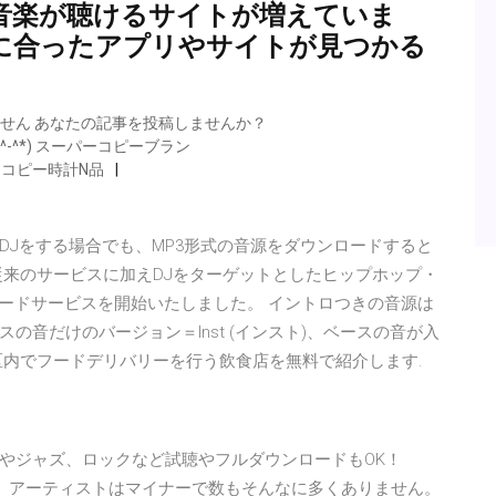
音楽が聴けるサイトが増えていま
に合ったアプリやサイトが見つかる
ません あなたの記事を投稿しませんか？
店(*^-^*) スーパーコピーブラン
ランドコピー時計N品
ってDJをする場合でも、MP3形式の音源をダウンロードすると
従来のサービスに加えDJをターゲットとしたヒップホップ・
ロードサービスを開始いたしました。 イントロつきの音源は
音だけのバージョン＝Inst (インスト)、ベースの音が入
区内でフードデリバリーを行う飲食店を無料で紹介します.
やジャズ、ロックなど試聴やフルダウンロードもOK！
を配信。アーティストはマイナーで数もそんなに多くありません。