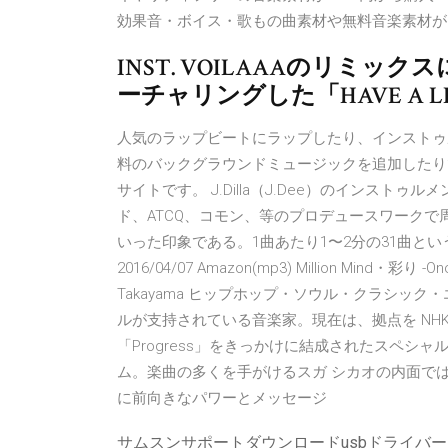
効果音・ボイス・歌もの曲素材や無料音楽素材がm
INST. VOILAAAのリミッ
ーチャリングした「HAVE A LIT
人気のラップビートにラップしたり、インストゥル
料のバックグラウンドミュージックを追加したり
サイトです。 J.Dilla（J.Dee）のインス
ド、ATCQ、コモン、等のプロデュースワーク
いった印象である。1曲あたり1〜2分の31曲と
2016/04/07 Amazon(mp3) Million Mind・彩り -Onc
Takayama ヒップホップ・ソウル・クラシッ
ルが支持されている音楽家。現在は、拠点を NH
「Progress」をきっかけに結成されたスペシ
ム。楽曲の多くを手がけるスガ シカオの内面で
に前向きなパワーとメッセージ
サムスンサポートダウンロードusbドライバー