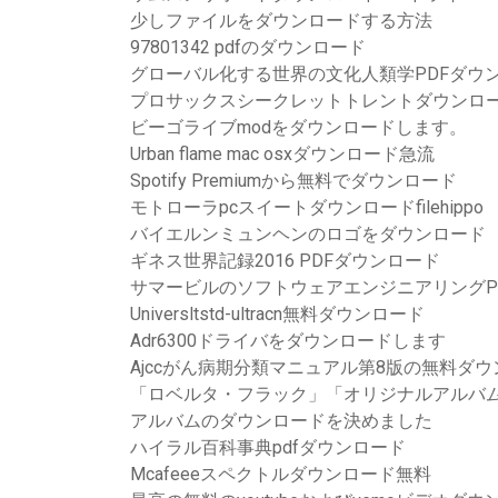
少しファイルをダウンロードする方法
97801342 pdfのダウンロード
グローバル化する世界の文化人類学PDFダウ
プロサックスシークレットトレントダウンロ
ビーゴライブmodをダウンロードします。
Urban flame mac osxダウンロード急流
Spotify Premiumから無料でダウンロード
モトローラpcスイートダウンロードfilehippo
バイエルンミュンヘンのロゴをダウンロード
ギネス世界記録2016 PDFダウンロード
サマービルのソフトウェアエンジニアリングP
Universltstd-ultracn無料ダウンロード
Adr6300ドライバをダウンロードします
Ajccがん病期分類マニュアル第8版の無料ダ
「ロベルタ・フラック」「オリジナルアルバム
アルバムのダウンロードを決めました
ハイラル百科事典pdfダウンロード
Mcafeeeスペクトルダウンロード無料