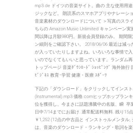
mp3.de ドイツの音楽サイト。曲の 主な使用
ジックなど。 朗読系のスマホアプリやナレーシ
音楽素材のダウンロードについて ＞写真のスライド
ちらの Amazon Music Unlimited キャ
間以降は月額980円。新規会員登録のみ。 期間
ン細則をご確認下さい。 2018/06/06 最近
が入っていたりしますよね。いろいろな事情で入
いのでなくてもいいと思っています。ランダム再生し
トップページ 音楽ﾀﾞｳﾝﾛｰﾄﾞ ｼｮｯﾋﾟﾝｸﾞ 海外旅行 国内旅
ﾋﾞｼﾞﾈｽ 教育･学習 健康・医療 ｽﾎﾟｰﾂ
下記の「ダウンロード」をクリックしてインストバージ
(Instrumental).mp3 価格.comヒッ
位を獲得し、今まさに話題沸騰中の名版、瞬 卒
日中7/14までにお届け. 通常配送料無料. 残り
￥1,252 (12点の中古品と インストゥルメンタル
は、音楽のダウンロード・ランキング・歌詞を楽し