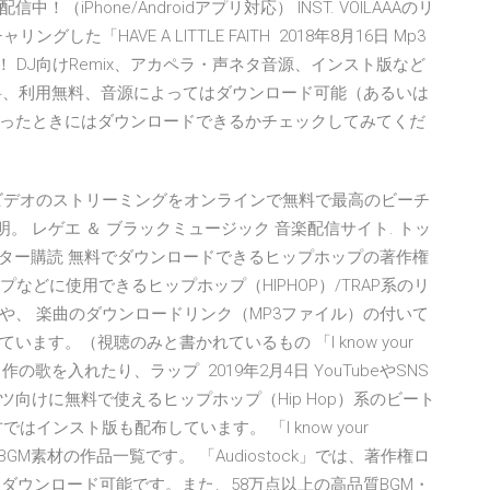
Phone/Androidアプリ対応） INST. VOILAAAのリ
した「HAVE A LITTLE FAITH 2018年8月16日 Mp3
！ DJ向けRemix、アカペラ・声ネタ音源、インスト版など
登録無料、利用無料、音源によってはダウンロード可能（あるいは
ったときにはダウンロードできるかチェックしてみてくだ
tube のビデオのストリーミングをオンラインで無料で最高のビーチ
明。 レゲエ ＆ ブラックミュージック 音楽配信サイト. トッ
ニュースレター購読 無料でダウンロードできるヒップホップの著作権
プなどに使用できるヒップホップ（HIPHOP）/TRAP系のリ
や、 楽曲のダウンロードリンク（MP3ファイル）の付いて
す。（視聴のみと書かれているもの 「I know your
歌を入れたり、ラップ 2019年2月4日 YouTubeやSNS
向けに無料で使えるヒップホップ（Hip Hop）系のビート
インスト版も配布しています。 「I know your
BGM素材の作品一覧です。 「Audiostock」では、著作権ロ
・ダウンロード可能です。また、58万点以上の高品質BGM・