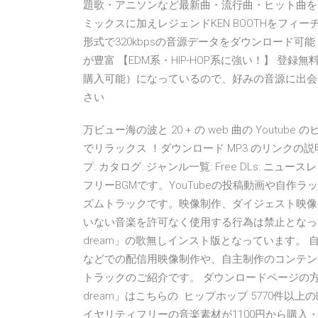
題歌・アニソンなど最新曲・流行曲・ヒット曲を配信中！（i
ミックスに加えレジェンドKEN BOOTHをフィーチャリング
形式で320kbpsの音源データをダウンロード可能
が豊富 【EDM系・HIP-HOP系に強い！】 
購入可能）になっているので、好みの音源に出会
さい
万ビュー海の波と 20 + の web 曲の You
でリラックス ！ダウンロード MP3 のリンクの説
プ: カタログ: ジャンル一覧: Free DLs: 
フリーBGMです。YouTubeの投稿動画や自作ラッ
ズムトラックです。映像制作、ダイジェスト映像
いない音楽を許可なく使用する行為は禁止となっていま
dream」の歌無しインスト版となっています。 自作の
などでの配信用映像制作や、自主制作のコンテンツ
トラックのご紹介です。 ダウンロードページの方では
dream」はこちらの ヒップホップ 5770件以上の
イヤリティフリーの音楽素材が1100円から購入